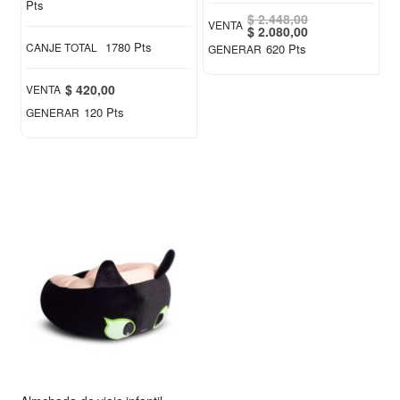
Pts
$ 2.448,00
VENTA
Special
$ 2.080,00
Price
1780 Pts
CANJE TOTAL
620 Pts
GENERAR
$ 420,00
VENTA
120 Pts
GENERAR