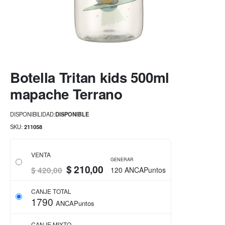
Saltar
Botella Tritan kids 500ml
al
comienzo
mapache Terrano
de
la
DISPONIBILIDAD:
DISPONIBLE
galería
de
SKU
211058
imágenes
VENTA
GENERAR
$ 210,00
$ 420,00
120 ANCAPuntos
CANJE TOTAL
1790
ANCAPuntos
CANJE MIXTO