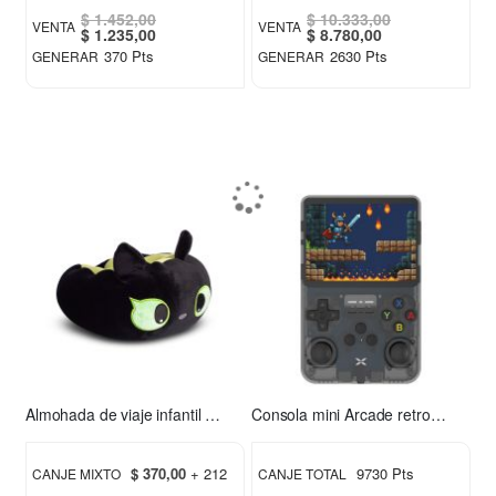
$ 1.452,00
$ 10.333,00
VENTA
VENTA
Special
Special
$ 1.235,00
$ 8.780,00
Price
Price
370 Pts
2630 Pts
GENERAR
GENERAR
Almohada de viaje infantil Chimuelo verde
Consola mini Arcade retro Xion XI-GAME350
$ 370,00
+ 212
9730 Pts
CANJE MIXTO
CANJE TOTAL