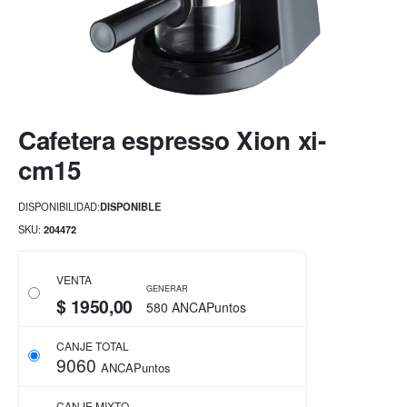
Saltar
Cafetera espresso Xion xi-
al
comienzo
cm15
de
la
DISPONIBILIDAD:
DISPONIBLE
galería
de
SKU
204472
imágenes
VENTA
GENERAR
$ 1950,00
580 ANCAPuntos
CANJE TOTAL
9060
ANCAPuntos
CANJE MIXTO