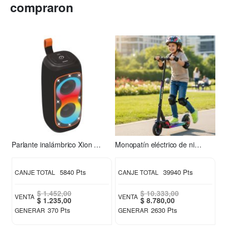
compraron
Parlante inalámbrico Xion XI-XT31
Monopatín eléctrico de niño S2 Xion
5840 Pts
39940 Pts
CANJE TOTAL
CANJE TOTAL
$ 1.452,00
$ 10.333,00
VENTA
VENTA
Special
Special
$ 1.235,00
$ 8.780,00
Price
Price
370 Pts
2630 Pts
GENERAR
GENERAR