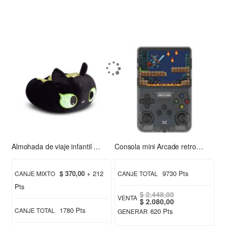
Almohada de viaje infantil Chimuelo verde
Consola mini Arcade retro Xion XI-GAME350
$ 370,00
+ 212
9730 Pts
CANJE MIXTO
CANJE TOTAL
Pts
$ 2.448,00
VENTA
Special
$ 2.080,00
Price
1780 Pts
CANJE TOTAL
620 Pts
GENERAR