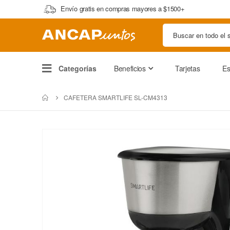
Envío gratis en compras mayores a $1500+
Categorías
Beneficios
Tarjetas
Es
CAFETERA SMARTLIFE SL-CM4313
Saltar
al
final
de
la
galería
de
imágenes