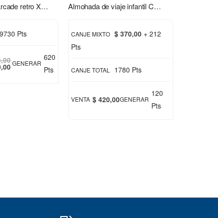
Consola mini Arcade retro Xion XI-GAME350
Almohada de viaje infantil Chimuelo rosa
9730 Pts
$ 370,00
+ 212
CANJE MIXTO
Pts
620
8,00
GENERAR
0,00
Pts
1780 Pts
CANJE TOTAL
120
$ 420,00
VENTA
GENERAR
Pts