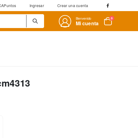
CAPuntos
Ingresar
Crear una cuenta
Bienvenido
artículos
0
Mi cuenta
Cart
-cm4313