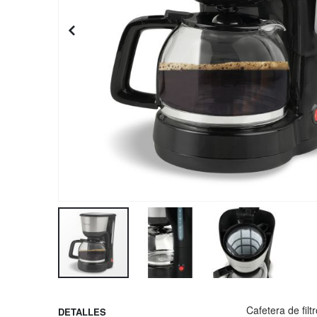
Saltar
al
Cafetera de fil
DETALLES