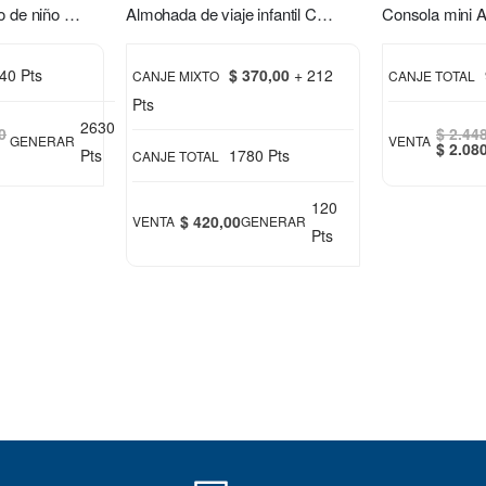
Monopatín eléctrico de niño S2 Xion
Almohada de viaje infantil Chimuelo verde
40 Pts
$ 370,00
+ 212
CANJE MIXTO
CANJE TOTAL
Pts
2630
0
$ 2.44
GENERAR
VENTA
Special
$ 2.08
Pts
1780 Pts
CANJE TOTAL
Price
120
$ 420,00
VENTA
GENERAR
Pts