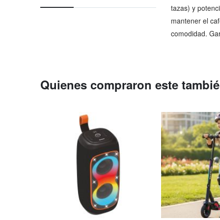
comienzo
tazas) y potenc
de
mantener el caf
la
comodidad. Gar
galería
de
imágenes
Quienes compraron este tambi