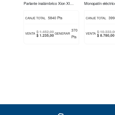
Parlante inalámbrico Xion XI-XT31
5840 Pts
399
CANJE TOTAL
CANJE TOTAL
370
$ 1.452,00
$ 10.333,0
VENTA
GENERAR
VENTA
Special
Special
$ 1.235,00
$ 8.780,00
Pts
Price
Price