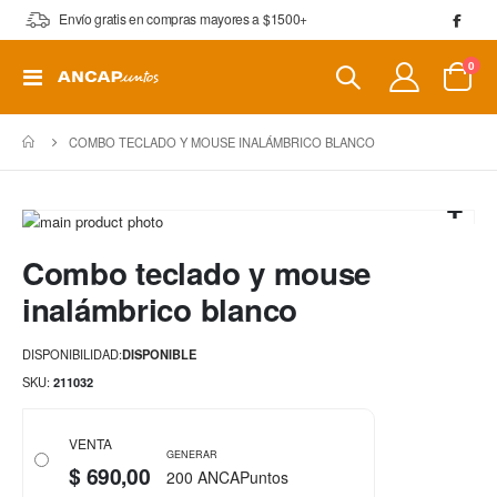
Envío gratis en compras mayores a $1500+
artí
0
Toggle
Cart
Nav
COMBO TECLADO Y MOUSE INALÁMBRICO BLANCO
Saltar
al
Saltar
Combo teclado y mouse
final
al
de
comienzo
inalámbrico blanco
la
de
galería
la
DISPONIBILIDAD:
DISPONIBLE
de
galería
imágenes
de
SKU
211032
imágenes
VENTA
GENERAR
$ 690,00
200 ANCAPuntos