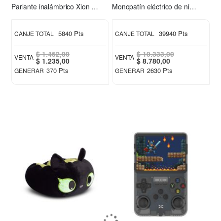
Parlante inalámbrico Xion XI-XT31
Monopatín eléctrico de niño S2 Xion
5840 Pts
39940 Pts
CANJE TOTAL
CANJE TOTAL
$ 1.452,00
$ 10.333,00
VENTA
VENTA
Special
Special
$ 1.235,00
$ 8.780,00
Price
Price
370 Pts
2630 Pts
GENERAR
GENERAR