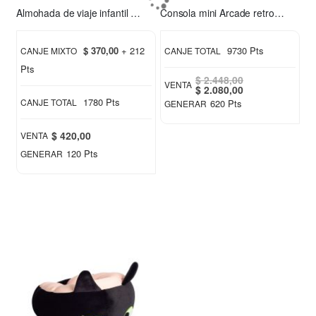
Almohada de viaje infantil Chimuelo verde
Consola mini Arcade retro Xion XI-GAME350
$ 370,00
+ 212
9730 Pts
CANJE MIXTO
CANJE TOTAL
Pts
$ 2.448,00
VENTA
Special
$ 2.080,00
Price
1780 Pts
CANJE TOTAL
620 Pts
GENERAR
$ 420,00
VENTA
120 Pts
GENERAR