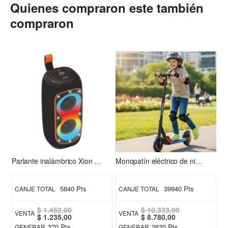
Quienes compraron este también
compraron
Parlante inalámbrico Xion XI-XT31
Monopatín eléctrico de niño S2 Xion
5840 Pts
39940 Pts
CANJE TOTAL
CANJE TOTAL
$ 1.452,00
$ 10.333,00
VENTA
VENTA
Special
Special
$ 1.235,00
$ 8.780,00
Price
Price
370 Pts
2630 Pts
GENERAR
GENERAR