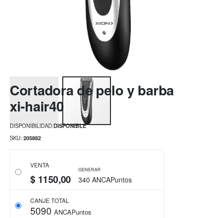
Saltar
Cortadora de pelo y barba
al
comienzo
xi-hair40
de
la
DISPONIBILIDAD:
DISPONIBLE
galería
de
SKU
205882
imágenes
VENTA
GENERAR
$ 1150,00
340 ANCAPuntos
CANJE TOTAL
5090
ANCAPuntos