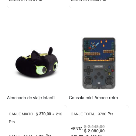
Almohada de viaje infantil Chimuelo verde
Consola mini Arcade retro Xion XI-GAME350
$ 370,00
+ 212
9730 Pts
CANJE MIXTO
CANJE TOTAL
Pts
$ 2.448,00
VENTA
Special
$ 2.080,00
Price
1780 Pts
CANJE TOTAL