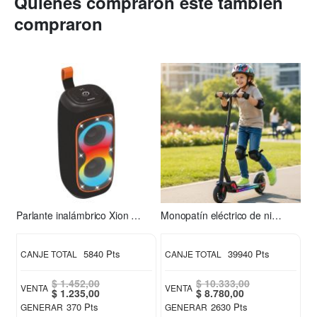
Quienes compraron este también
compraron
Parlante inalámbrico Xion XI-XT31
Monopatín eléctrico de niño S2 Xion
5840 Pts
39940 Pts
CANJE TOTAL
CANJE TOTAL
$ 1.452,00
$ 10.333,00
VENTA
VENTA
Special
Special
$ 1.235,00
$ 8.780,00
Price
Price
370 Pts
2630 Pts
GENERAR
GENERAR