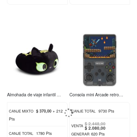
Almohada de viaje infantil Chimuelo verde
Consola mini Arcade retro Xion XI-GAME350
$ 370,00
+ 212
9730 Pts
CANJE MIXTO
CANJE TOTAL
Pts
$ 2.448,00
VENTA
Special
$ 2.080,00
Price
1780 Pts
CANJE TOTAL
620 Pts
GENERAR