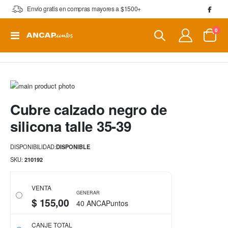
Envío gratis en compras mayores a $1500+
artí
0
Toggle
Cart
Nav
Saltar
al
Saltar
Cubre calzado negro de
final
al
de
comienzo
silicona talle 35-39
la
de
galería
la
DISPONIBILIDAD:
DISPONIBLE
de
galería
imágenes
de
SKU
210192
imágenes
VENTA
GENERAR
$ 155,00
40 ANCAPuntos
CANJE TOTAL