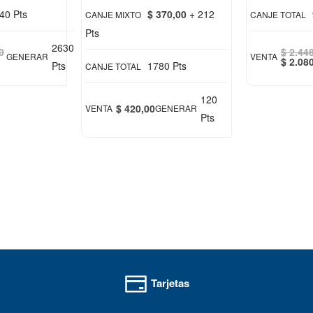
40 Pts
$ 370,00
+ 212
CANJE MIXTO
CANJE TOTAL
Pts
2630
0
$ 2.44
GENERAR
VENTA
Special
$ 2.08
Pts
1780 Pts
CANJE TOTAL
Price
120
$ 420,00
VENTA
GENERAR
Pts
Tarjetas