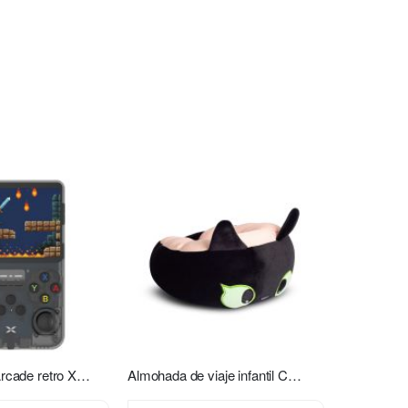
Consola mini Arcade retro Xion XI-GAME350
Almohada de viaje infantil Chimuelo rosa