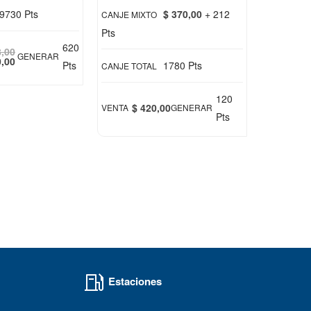
9730 Pts
$ 370,00
+ 212
CANJE MIXTO
Pts
620
8,00
GENERAR
0,00
Pts
1780 Pts
CANJE TOTAL
120
$ 420,00
VENTA
GENERAR
Pts
Estaciones