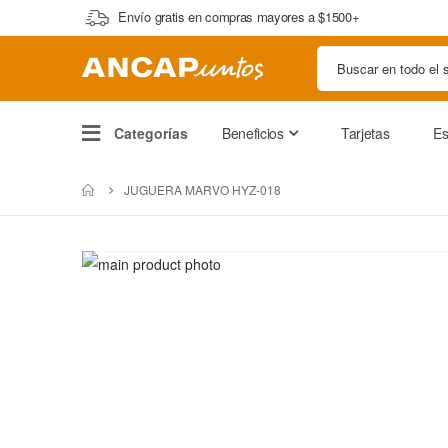
Envío gratis en compras mayores a $1500+
Categorías
Beneficios
Tarjetas
Es
JUGUERA MARVO HYZ-018
Saltar
al
Saltar
final
al
de
comienzo
la
de
galería
la
de
galería
imágenes
de