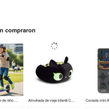
én compraron
Monopatín eléctrico de niño S2 Xion
Almohada de viaje infantil Chimuelo verde