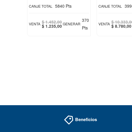
5840 Pts
399
CANJE TOTAL
CANJE TOTAL
370
$ 1.452,00
$ 10.333,0
VENTA
GENERAR
VENTA
Special
Special
$ 1.235,00
$ 8.780,00
Pts
Price
Price
Beneficios