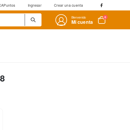
CAPuntos
Ingresar
Crear una cuenta
Bienvenido
artículos
0
Mi cuenta
Cart
18