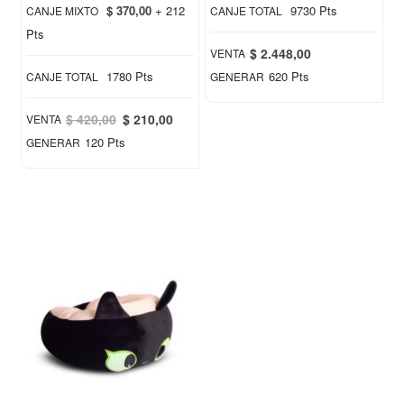
$ 370,00
+ 212
9730 Pts
CANJE MIXTO
CANJE TOTAL
Pts
$ 2.448,00
VENTA
1780 Pts
620 Pts
CANJE TOTAL
GENERAR
Special
$ 420,00
$ 210,00
VENTA
Price
120 Pts
GENERAR