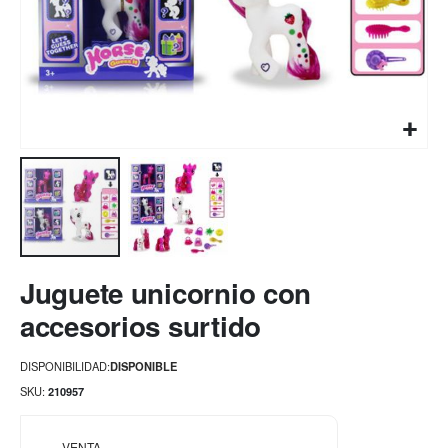
Saltar
Juguete unicornio con
al
comienzo
accesorios surtido
de
la
DISPONIBILIDAD:
DISPONIBLE
galería
de
SKU
210957
imágenes
VENTA