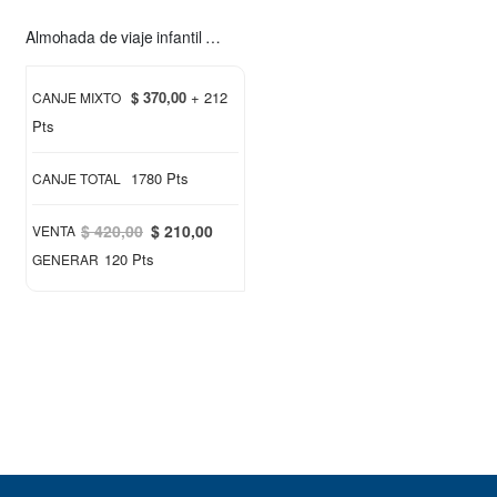
Almohada de viaje infantil Chimuelo rosa
$ 370,00
+ 212
CANJE MIXTO
Pts
1780 Pts
CANJE TOTAL
Special
$ 420,00
$ 210,00
VENTA
Price
120 Pts
GENERAR