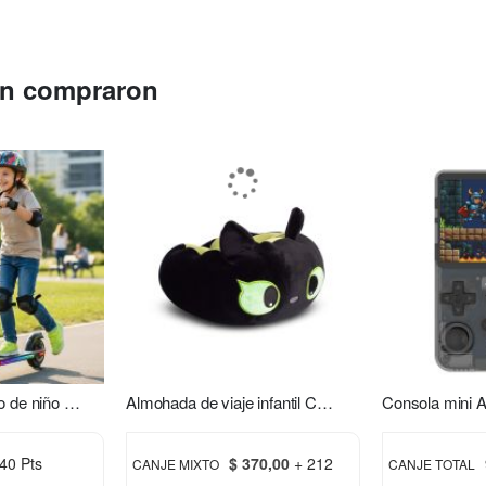
én compraron
Monopatín eléctrico de niño S2 Xion
Almohada de viaje infantil Chimuelo verde
40 Pts
$ 370,00
+ 212
CANJE MIXTO
CANJE TOTAL