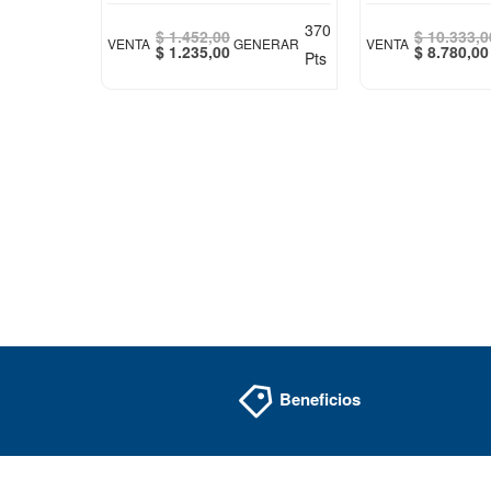
370
$ 1.452,00
$ 10.333,0
VENTA
GENERAR
VENTA
Special
Special
$ 1.235,00
$ 8.780,00
Pts
Price
Price
Beneficios