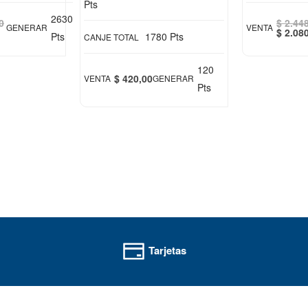
Pts
2630
0
$ 2.44
GENERAR
VENTA
Special
$ 2.08
Pts
1780 Pts
CANJE TOTAL
Price
120
$ 420,00
VENTA
GENERAR
Pts
Tarjetas