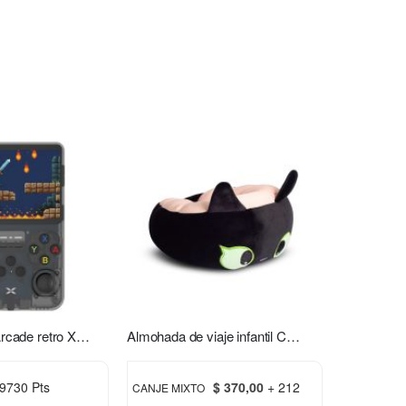
Consola mini Arcade retro Xion XI-GAME350
Almohada de viaje infantil Chimuelo rosa
9730 Pts
$ 370,00
+ 212
CANJE MIXTO