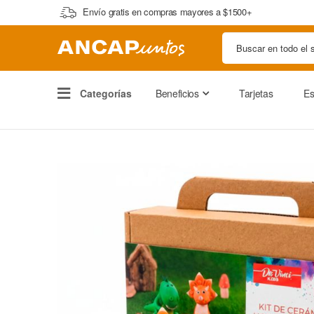
Envío gratis en compras mayores a $1500+
Categorías
Beneficios
Tarjetas
Es
Saltar
al
final
de
la
galería
de
imágenes