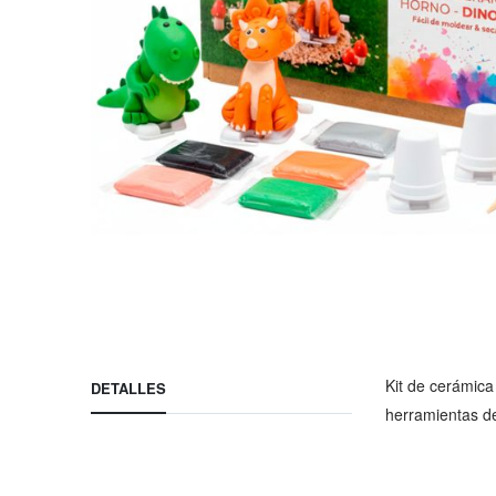
Saltar
al
comienzo
de
Kit de cerámica
DETALLES
la
herramientas de
galería
de
imágenes