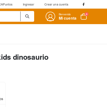
CAPuntos
Ingresar
Crear una cuenta
Bienvenido
artículos
0
Mi cuenta
Cart
kids dinosaurio
os