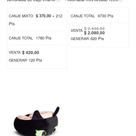
$ 370,00
+ 212
9730 Pts
CANJE MIXTO
CANJE TOTAL
Pts
$ 2.448,00
VENTA
Special
$ 2.080,00
Price
1780 Pts
CANJE TOTAL
620 Pts
GENERAR
$ 420,00
VENTA
120 Pts
GENERAR