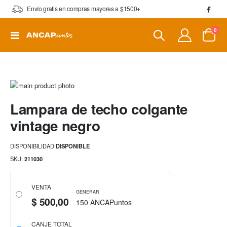
Envío gratis en compras mayores a $1500+
artí
0
Toggle
Cart
Nav
Saltar
al
Saltar
Lampara de techo colgante
final
al
de
comienzo
vintage negro
la
de
galería
la
DISPONIBILIDAD:
DISPONIBLE
de
galería
imágenes
de
SKU
211030
imágenes
VENTA
GENERAR
$ 500,00
150 ANCAPuntos
CANJE TOTAL