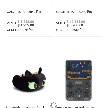
5840 Pts
39940 Pts
CANJE TOTAL
CANJE TOTAL
$ 1.452,00
$ 10.333,00
VENTA
VENTA
Special
Special
$ 1.235,00
$ 8.780,00
Price
Price
370 Pts
2630 Pts
GENERAR
GENERAR
Almohada de viaje infantil Chimuelo verde
Consola mini Arcade retro Xion XI-GAME350