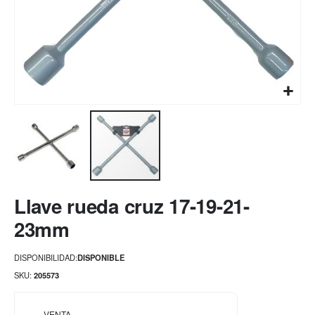
Saltar
Llave rueda cruz 17-19-21-
al
comienzo
23mm
de
la
DISPONIBILIDAD:
DISPONIBLE
galería
de
SKU
205573
imágenes
VENTA