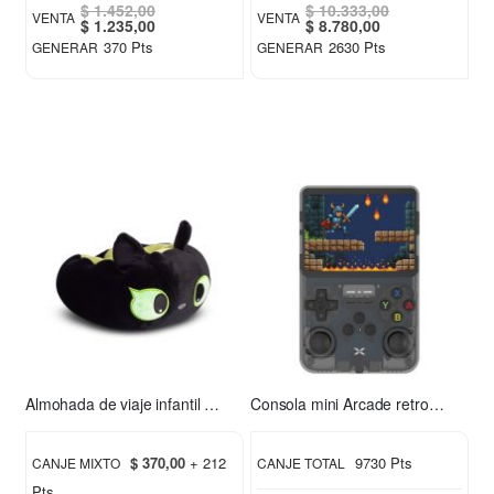
$ 1.452,00
$ 10.333,00
VENTA
VENTA
Special
Special
$ 1.235,00
$ 8.780,00
Price
Price
370 Pts
2630 Pts
GENERAR
GENERAR
Almohada de viaje infantil Chimuelo verde
Consola mini Arcade retro Xion XI-GAME350
$ 370,00
+ 212
9730 Pts
CANJE MIXTO
CANJE TOTAL
Pts