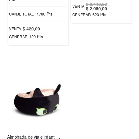
$ 2.448,00
VENTA
Special
$ 2.080,00
Price
1780 Pts
CANJE TOTAL
620 Pts
GENERAR
$ 420,00
VENTA
120 Pts
GENERAR
Almohada de viaje infantil Chimuelo rosa