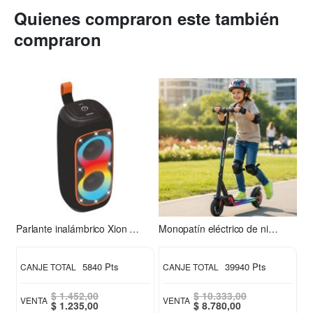
Quienes compraron este también
compraron
Parlante inalámbrico Xion XI-XT31
Monopatín eléctrico de niño S2 Xion
5840 Pts
39940 Pts
CANJE TOTAL
CANJE TOTAL
$ 1.452,00
$ 10.333,00
VENTA
VENTA
Special
Special
$ 1.235,00
$ 8.780,00
Price
Price