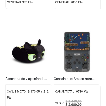
370 Pts
2630 Pts
GENERAR
GENERAR
Almohada de viaje infantil Chimuelo verde
Consola mini Arcade retro Xion XI-GAME350
$ 370,00
+ 212
9730 Pts
CANJE MIXTO
CANJE TOTAL
Pts
$ 2.448,00
VENTA
Special
$ 2.080,00