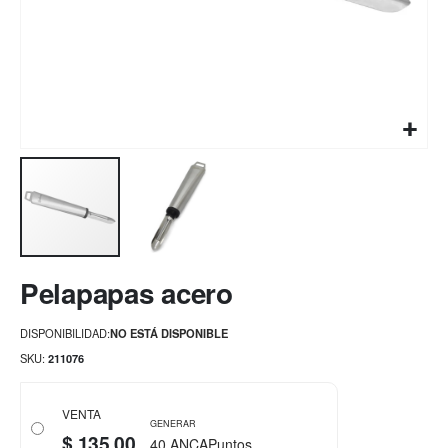
Saltar
Pelapapas acero
al
comienzo
de
DISPONIBILIDAD:
NO ESTÁ DISPONIBLE
la
SKU
211076
galería
de
imágenes
VENTA
GENERAR
$ 135,00
40 ANCAPuntos