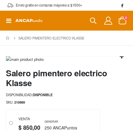
Envío gratis en compras mayores a $1500+
artí
0
Toggle
Cart
Nav
SALERO PIMENTERO ELECTRICO KLASSE
Saltar
al
Saltar
Salero pimentero electrico
final
al
de
comienzo
Klasse
la
de
galería
la
DISPONIBILIDAD:
DISPONIBLE
de
galería
imágenes
de
SKU
210989
imágenes
VENTA
GENERAR
$ 850,00
250 ANCAPuntos