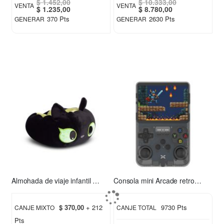
$ 1.452,00
$ 10.333,00
VENTA
VENTA
Special
Special
$ 1.235,00
$ 8.780,00
Price
Price
370 Pts
2630 Pts
GENERAR
GENERAR
Almohada de viaje infantil Chimuelo verde
Consola mini Arcade retro Xion XI-GAME350
$ 370,00
+ 212
9730 Pts
CANJE MIXTO
CANJE TOTAL
Pts