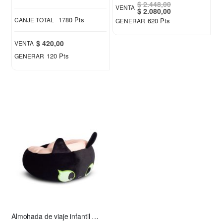
$ 2.448,00
VENTA
Special
$ 2.080,00
Price
1780 Pts
CANJE TOTAL
620 Pts
GENERAR
$ 420,00
VENTA
120 Pts
GENERAR
Almohada de viaje infantil Chimuelo rosa