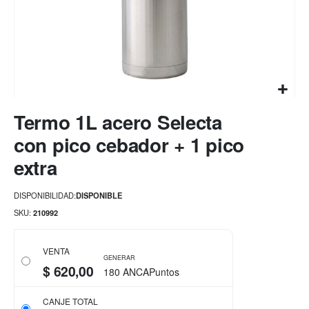
Saltar
Termo 1L acero Selecta
al
comienzo
con pico cebador + 1 pico
de
extra
la
galería
de
DISPONIBILIDAD:
DISPONIBLE
imágenes
SKU
210992
VENTA
GENERAR
$ 620,00
180 ANCAPuntos
CANJE TOTAL