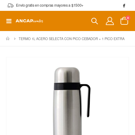
Envío gratis en compras mayores a $1500+
artí
0
Toggle
Cart
Nav
TERMO 1L ACERO SELECTA CON PICO CEBADOR + 1 PICO EXTRA
Saltar
al
final
de
la
galería
de
imágenes