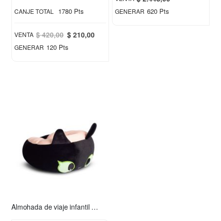
1780 Pts
620 Pts
CANJE TOTAL
GENERAR
Special
$ 420,00
$ 210,00
VENTA
Price
120 Pts
GENERAR
Almohada de viaje infantil Chimuelo rosa