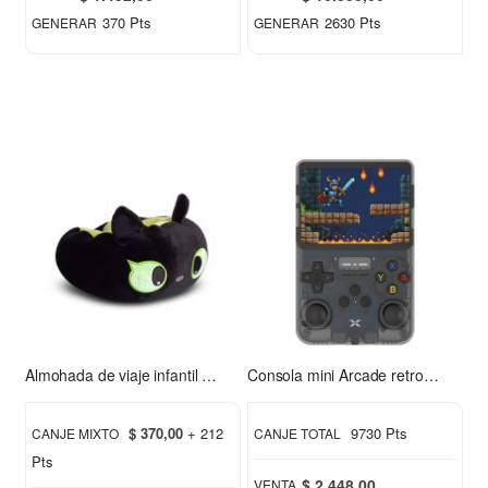
370 Pts
2630 Pts
GENERAR
GENERAR
Almohada de viaje infantil Chimuelo verde
Consola mini Arcade retro Xion XI-GAME350
$ 370,00
+ 212
9730 Pts
CANJE MIXTO
CANJE TOTAL
Pts
$ 2.448,00
VENTA