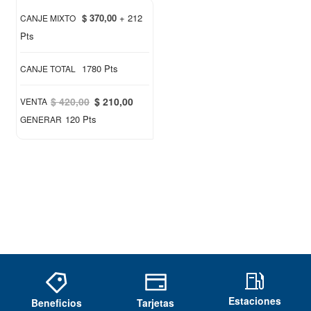
$ 370,00
+ 212
CANJE MIXTO
Pts
1780 Pts
CANJE TOTAL
Special
$ 420,00
$ 210,00
VENTA
Price
120 Pts
GENERAR
Estaciones
Beneficios
Tarjetas